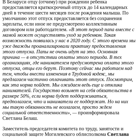
В Беларуси отцу (отчиму) при рождении ребенка
предоставляется краткосрочный отпуск до 14 календарных
дней в течение шести месяцев после рождения малыша. По
умолчанию этот отпуск предоставляется без сохранения
зарплаты, если иное не предусмотрено коллективным
договором или работодателем.
«В этот период папа вместе с
мамой может осуществлять уход за ребенком. Такая
возможность появилась у нас в 2020 году. С этого времени мы
уже дважды проанализировали практику предоставления
этого отпуска. Папы не очень идут на это. Основная
причина — в отсутствии оплаты этого периода. В тех
организациях, где нанимателем предусмотрена оплата этого
отпуска, отцы его берут. Поэтому сейчас мы работаем над
тем, чтобы внести изменения в Трудовой кодекс, мы
предлагаем частично оплачивать этот отпуск. Посмотрим,
как эта норма пойдет. Мы ожидаем ведь еще и отклика
нанимателей. Государство возьмет на себя обязательства в
размере 50%, если норма будет поддерживаться,
предполагаем, что и наниматели ее поддержат. Но на них
мы такую обязанность не возлагаем, просто ждем
социальной ответственности», —
проинформировала
Светлана Белаш.
Заместитель председателя комитета по труду, занятости и
социальной защите Могилевского облисполкома
Светлана