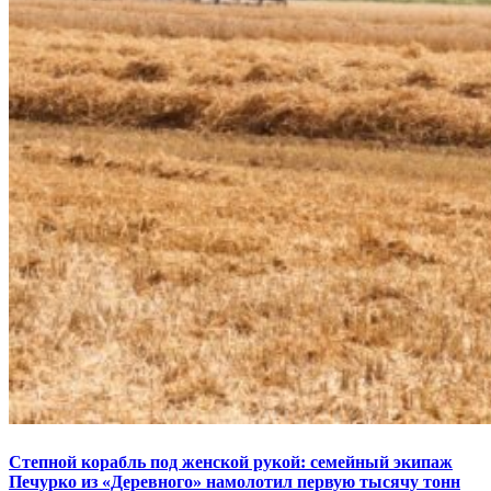
Степной корабль под женской рукой: семейный экипаж
Печурко из «Деревного» намолотил первую тысячу тонн