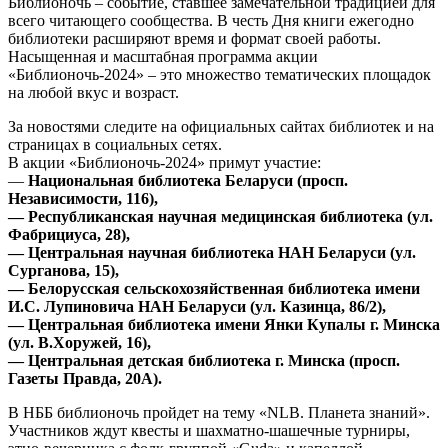
Библионочь – событие, ставшее замечательной традицией для
всего читающего сообщества. В честь Дня книги ежегодно
библиотеки расширяют время и формат своей работы.
Насыщенная и масштабная программа акции
«Библионочь-2024» – это множество тематических площадок
на любой вкус и возраст.
За новостями следите на официальных сайтах библиотек и на
страницах в социальных сетях.
В акции «Библионочь-2024» примут участие:
—
Национальная библиотека Беларуси (просп.
Независимости, 116),
— Республиканская научная медицинская библиотека (ул.
Фабрициуса, 28),
— Центральная научная библиотека НАН Беларуси (ул.
Сурганова, 15),
— Белорусская сельскохозяйственная библиотека имени
И.С. Лупиновича НАН Беларуси (ул. Казинца, 86/2),
— Центральная библиотека имени Янки Купалы г. Минска
(ул. В.Хоружей, 16),
— Центральная детская библиотека г. Минска (просп.
Газеты Правда, 20А).
В НББ библионочь пройдет на тему «NLB. Планета знаний».
Участников ждут квесты и шахматно-шашечные турниры,