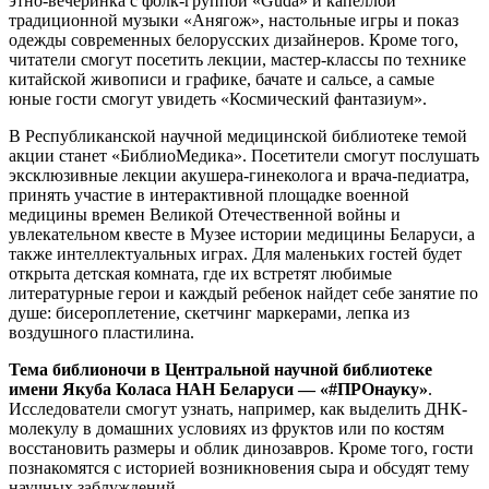
этно-вечеринка с фолк-группой «Guda» и капеллой
традиционной музыки «Анягож», настольные игры и показ
одежды современных белорусских дизайнеров. Кроме того,
читатели смогут посетить лекции, мастер-классы по технике
китайской живописи и графике, бачате и сальсе, а самые
юные гости смогут увидеть «Космический фантазиум».
В Республиканской научной медицинской библиотеке темой
акции станет «БиблиоМедика». Посетители смогут послушать
эксклюзивные лекции акушера-гинеколога и врача-педиатра,
принять участие в интерактивной площадке военной
медицины времен Великой Отечественной войны и
увлекательном квесте в Музее истории медицины Беларуси, а
также интеллектуальных играх. Для маленьких гостей будет
открыта детская комната, где их встретят любимые
литературные герои и каждый ребенок найдет себе занятие по
душе: бисероплетение, скетчинг маркерами, лепка из
воздушного пластилина.
Тема библионочи в Центральной научной библиотеке
имени Якуба Коласа НАН Беларуси — «#ПРОнауку»
.
Исследователи смогут узнать, например, как выделить ДНК-
молекулу в домашних условиях из фруктов или по костям
восстановить размеры и облик динозавров. Кроме того, гости
познакомятся с историей возникновения сыра и обсудят тему
научных заблуждений.