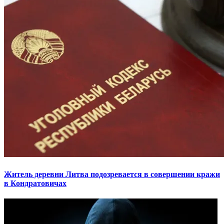
Житель деревни Литва подозревается в совершении кражи
в Кондратовичах