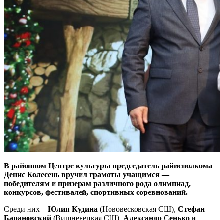
В районном Центре культуры председатель райисполкома
Денис Колесень вручил грамоты учащимся —
победителям и призерам различного рода олимпиад,
конкурсов, фестивалей, спортивных соревнований.
Среди них –
Юлия Кудина
(Нововесковская СШ),
Стефан
Барановский
(Вишневецкая СШ),
Александр Сенько
и