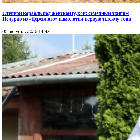
Степной корабль под женской рукой: семейный экипаж
Печурко из «Деревного» намолотил первую тысячу тонн
05 августа, 2026 14:43