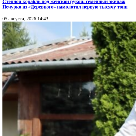
Степной корабль под женской рукой: семейный экипаж
Печурко из «Деревного» намолотил первую тысячу тонн
05 августа, 2026 14:43