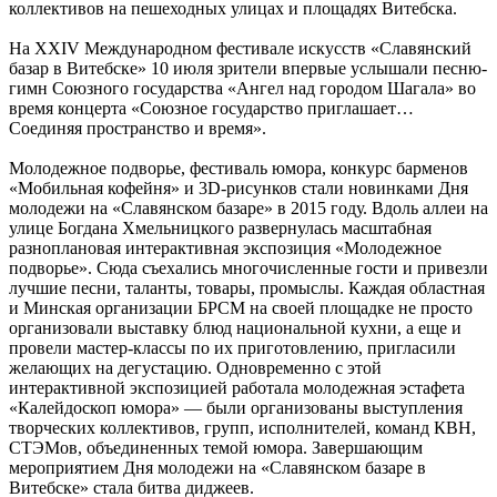
коллективов на пешеходных улицах и площадях Витебска.
На XXIV Международном фестивале искусств «Славянский
базар в Витебске» 10 июля зрители впервые услышали песню-
гимн Союзного государства «Ангел над городом Шагала» во
время концерта «Союзное государство приглашает…
Соединяя пространство и время».
Молодежное подворье, фестиваль юмора, конкурс барменов
«Мобильная кофейня» и 3D-рисунков стали новинками Дня
молодежи на «Славянском базаре» в 2015 году. Вдоль аллеи на
улице Богдана Хмельницкого развернулась масштабная
разноплановая интерактивная экспозиция «Молодежное
подворье». Сюда съехались многочисленные гости и привезли
лучшие песни, таланты, товары, промыслы. Каждая областная
и Минская организации БРСМ на своей площадке не просто
организовали выставку блюд национальной кухни, а еще и
провели мастер-классы по их приготовлению, пригласили
желающих на дегустацию. Одновременно с этой
интерактивной экспозицией работала молодежная эстафета
«Калейдоскоп юмора» — были организованы выступления
творческих коллективов, групп, исполнителей, команд КВН,
СТЭМов, объединенных темой юмора. Завершающим
мероприятием Дня молодежи на «Славянском базаре в
Витебске» стала битва диджеев.