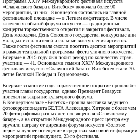
Программа XXIV Международного фестиваля искусств
«Славянского базара в Витебске» включала более 90
мероприятий, из них 18 концертов состоялись на главной
фестивальной площадке — в Летнем амфитеатре. В числе
ключевых событий форума искусств — традиционные
концерты торжественного открытия и закрытия фестиваля,
День молодежи, День Союзного государства, конкурсные дни
молодых исполнителей и сольные выступления артистов.
Также гости фестиваля смогли посетить десятки мероприятий
в рамках театральной программы, феста уличного искусства.
Впервые в 2015 году был побит рекорд по количеству стран-
участниц — 41. Основными темами XXIV Международного
фестиваля искусств «Славянский базар в Витебске» стали 70-
летие Великой Победы и Год молодежи.
Впервые за многие годы торжественное открытие прошло без
участия главы государства, однако Президент Беларуси
приехал на закрытие культурного форума.
В Концертном зале «Витебск» прошла выставка ведущего
фотокорреспондента БЕЛТА Александра Хитрова с более чем
20 фотографиями разных лет, посвященная «Славянскому
базару», а на открытии Международного пресс-центра ему
вручили награду от дирекции форума искусств «Золотое
перо» за лучшее освещение в средствах массовой информации
мероприятий предыдущего, 23-го фестиваля.