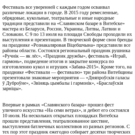
Фестиваль все уверенней с каждым годом осваивал
различные локации в городе. В 2015 году ремесленные,
обрядовые, кукольные, театральные и иные народные
традиции представили на «Славянском базаре в Витебске»
мастера из Беларуси, России, Украины, Литвы, Латвии и
Словакии. С 9 по 13 июля на площади Свободы проходили их
выступления и презентации. В творческой форме свои бренды
на празднике «Рознакаляровая Віцебшчына» представили все
районы области. Состоялся региональный праздник рушника
«Ручнік — як лёс», «Праздник дружбы», фестиваль «Играй,
гармонь», подведение итогов и закрытие конкурса по
изготовлению кукол и игрушек «Забава-2015». Кроме того, на
празднике «Фестивали — фестивалю» три района Витебщины
презентовали знаковые мероприятия — «Дняпроўскія галасы
ў Дуброўне», «Звіняць цымбалы і гармонік», «Браслаўскія
зарніцы».
Впервые в рамках «Славянского базара» прошел фест
уличного искусства «На семи ветрах», и дебют его состоялся
10 июля. На нескольких открытых площадках Витебска
прошли представления, театрализованное шествие,
выступления батлеечных коллективов из разных регионов. С
тех пор этот праздник ежегодно собирает десятки творческих