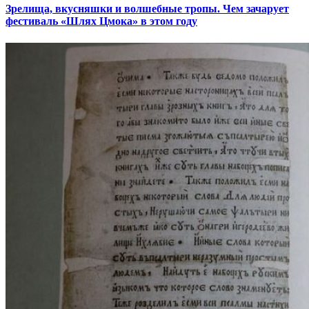
Зрелища, вкусняшки и волшебные тропы. Чем зачарует
фестиваль «Шлях Цмока» в этом году