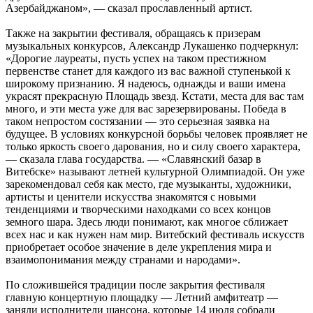
Азербайджаном», — сказал прославленный артист.
Также на закрытии фестиваля, обращаясь к призерам
музыкальных конкурсов, Александр Лукашенко подчеркнул:
«Дорогие лауреаты, пусть успех на таком престижном
первенстве станет для каждого из вас важной ступенькой к
широкому признанию. Я надеюсь, однажды и ваши имена
украсят прекрасную Площадь звезд. Кстати, места для вас там
много, и эти места уже для вас зарезервированы. Победа в
таком непростом состязании — это серьезная заявка на
будущее. В условиях конкурсной борьбы человек проявляет не
только яркость своего дарования, но и силу своего характера,
— сказала глава государства. — «Славянский базар в
Витебске» называют летней культурной Олимпиадой. Он уже
зарекомендовал себя как место, где музыканты, художники,
артисты и ценители искусства знакомятся с новыми
тенденциями и творческими находками со всех концов
земного шара. Здесь люди понимают, как многое сближает
всех нас и как нужен нам мир. Витебский фестиваль искусств
приобретает особое значение в деле укрепления мира и
взаимопонимания между странами и народами».
По сложившейся традиции после закрытия фестиваля
главную концертную площадку — Летний амфитеатр —
заняли исполнители шансона, которые 14 июля собрали