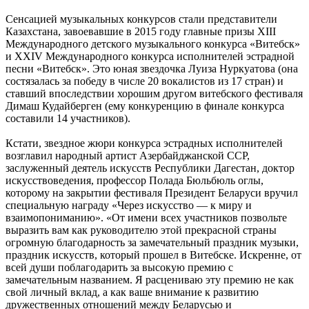
Сенсацией музыкальных конкурсов стали представители
Казахстана, завоевавшие в 2015 году главные призы XIII
Международного детского музыкального конкурса «Витебск»
и XXIV Международного конкурса исполнителей эстрадной
песни «Витебск». Это юная звездочка Луиза Нуркуатова (она
состязалась за победу в числе 20 вокалистов из 17 стран) и
ставший впоследствии хорошим другом витебского фестиваля
Димаш Кудайберген (ему конкуренцию в финале конкурса
составили 14 участников).
Кстати, звездное жюри конкурса эстрадных исполнителей
возглавил народный артист Азербайджанской ССР,
заслуженный деятель искусств Республики Дагестан, доктор
искусствоведения, профессор Полада Бюльбюль оглы,
которому на закрытии фестиваля Президент Беларуси вручил
специальную награду «Через искусство — к миру и
взаимопониманию». «От имени всех участников позвольте
выразить вам как руководителю этой прекрасной страны
огромную благодарность за замечательный праздник музыки,
праздник искусств, который прошел в Витебске. Искренне, от
всей души поблагодарить за высокую премию с
замечательным названием. Я расцениваю эту премию не как
свой личный вклад, а как ваше внимание к развитию
дружественных отношений между Беларусью и