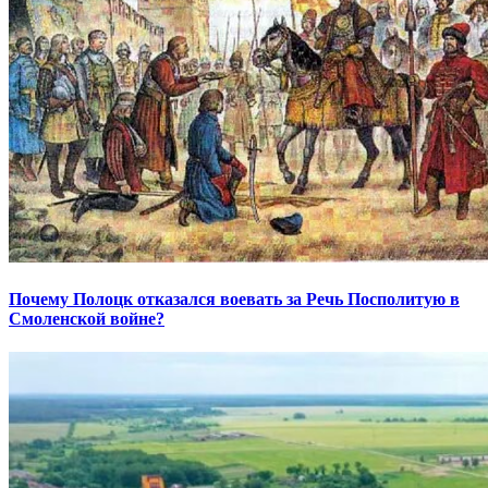
Почему Полоцк отказался воевать за Речь Посполитую в
Смоленской войне?