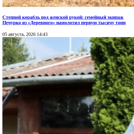
Степной корабль под женской рукой: семейный экипаж
Печурко из «Деревного» намолотил первую тысячу тонн
05 августа, 2026 14:43