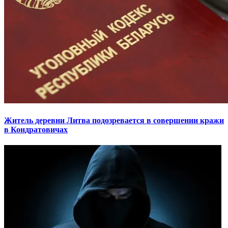
Житель деревни Литва подозревается в совершении кражи
в Кондратовичах