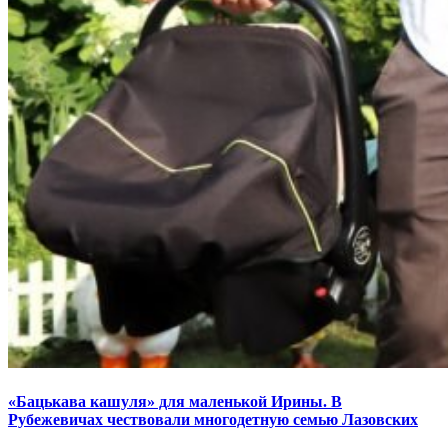
«Бацькава кашуля» для маленькой Ирины. В
Рубежевичах чествовали многодетную семью Лазовских