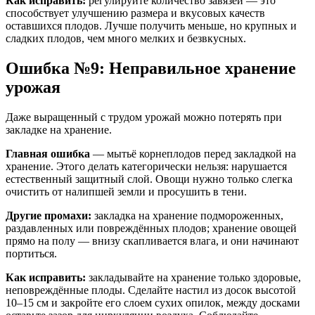
Как исправить:
регулируйте количество завязей — это
способствует улучшению размера и вкусовых качеств
оставшихся плодов. Лучше получить меньше, но крупных и
сладких плодов, чем много мелких и безвкусных.
Ошибка №9: Неправильное хранение
урожая
Даже выращенный с трудом урожай можно потерять при
закладке на хранение.
Главная ошибка
— мытьё корнеплодов перед закладкой на
хранение. Этого делать категорически нельзя: нарушается
естественный защитный слой. Овощи нужно только слегка
очистить от налипшей земли и просушить в тени.
Другие промахи:
закладка на хранение подмороженных,
раздавленных или повреждённых плодов; хранение овощей
прямо на полу — внизу скапливается влага, и они начинают
портиться.
Как исправить:
закладывайте на хранение только здоровые,
неповреждённые плоды. Сделайте настил из досок высотой
10–15 см и закройте его слоем сухих опилок, между досками