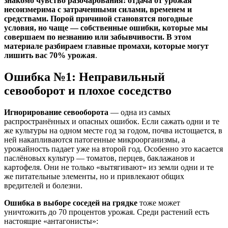
знакомо чувство разочарования: отдача от урожая
несоизмерима с затраченными силами, временем и
средствами. Порой причиной становятся погодные
условия, но чаще — собственные ошибки, которые мы
совершаем по незнанию или забывчивости. В этом
материале разбираем главные промахи, которые могут
лишить вас 70% урожая
.
Ошибка №1: Неправильный
севооборот и плохое соседство
Игнорирование севооборота
— одна из самых
распространённых и опасных ошибок. Если сажать одни и те
же культуры на одном месте год за годом, почва истощается, в
ней накапливаются патогенные микроорганизмы, а
урожайность падает уже на второй год
. Особенно это касается
паслёновых культур — томатов, перцев, баклажанов и
картофеля. Они не только «вытягивают» из земли одни и те
же питательные элементы, но и привлекают общих
вредителей и болезни
.
Ошибка в выборе соседей на грядке
тоже может
уничтожить до 70 процентов урожая
. Среди растений есть
настоящие «антагонисты»: