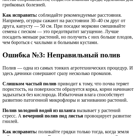
грибковых болезней
.
Как исправить:
соблюдайте рекомендуемые расстояния.
Например, огурцы сажают на расстоянии 30–40 см друг от
друга, капусту — 50 см
. При посадке моркови смешивайте
семена с песком — это предотвратит загущение
. Лучше
посадить меньше растений, но получить с них больше плодов,
чем бороться с чахлыми и больными кустами.
Ошибка №3: Неправильный полив
Полив — одна из самых тонких агротехнических процедур. И
здесь дачники совершают сразу несколько промахов.
Слишком частый полив
приводит к тому, что почва теряет
пористость, на поверхности образуется корка, корни начинают
задыхаться без кислорода
. Избыточная влага способствует
развитию патогенной микрофлоры и загниванию растений
.
Полив холодной водой из шланга
вызывает у растений
стресс
. А
вечерний полив под листья
провоцирует развитие
гнилей
.
Как исправить:
поливайте грядки только тогда, когда земля