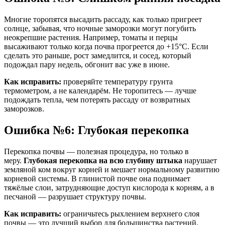
Многие торопятся высадить рассаду, как только пригреет
солнце, забывая, что ночные заморозки могут погубить
неокрепшие растения
. Например, томаты и перцы
высаживают только когда почва прогреется до +15°C
. Если
сделать это раньше, рост замедлится, и сосед, который
подождал пару недель, обгонит вас уже в июне
.
Как исправить:
проверяйте температуру грунта
термометром, а не календарём
. Не торопитесь — лучше
подождать тепла, чем потерять рассаду от возвратных
заморозков.
Ошибка №6: Глубокая перекопка
Перекопка почвы — полезная процедура, но только в
меру.
Глубокая перекопка на всю глубину штыка
нарушает
земляной ком вокруг корней и мешает нормальному развитию
корневой системы
. В глинистой почве она поднимает
тяжёлые слои, затрудняющие доступ кислорода к корням, а в
песчаной — разрушает структуру почвы
.
Как исправить:
ограничьтесь рыхлением верхнего слоя
почвы — это лучший выбор для большинства растений
.