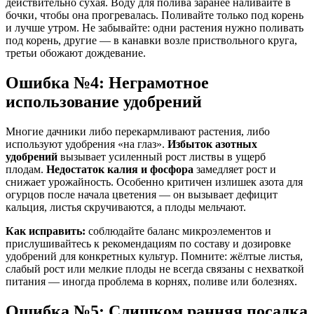
действительно сухая
. Воду для полива заранее наливайте в
бочки, чтобы она прогревалась
. Поливайте только под корень
и лучше утром
. Не забывайте: одни растения нужно поливать
под корень, другие — в канавки возле приствольного круга,
третьи обожают дождевание
.
Ошибка №4: Неграмотное
использование удобрений
Многие дачники либо перекармливают растения, либо
используют удобрения «на глаз».
Избыток азотных
удобрений
вызывает усиленный рост листвы в ущерб
плодам.
Недостаток калия и фосфора
замедляет рост и
снижает урожайность. Особенно критичен излишек азота для
огурцов после начала цветения — он вызывает дефицит
кальция, листья скручиваются, а плоды мельчают.
Как исправить:
соблюдайте баланс микроэлементов и
прислушивайтесь к рекомендациям по составу и дозировке
удобрений для конкретных культур. Помните: жёлтые листья,
слабый рост или мелкие плоды не всегда связаны с нехваткой
питания — иногда проблема в корнях, поливе или болезнях.
Ошибка №5: Слишком ранняя посадка