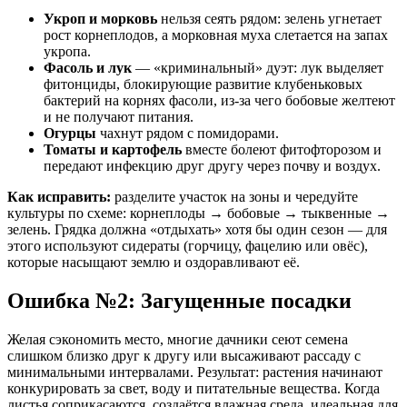
Укроп и морковь
нельзя сеять рядом: зелень угнетает
рост корнеплодов, а морковная муха слетается на запах
укропа
.
Фасоль и лук
— «криминальный» дуэт: лук выделяет
фитонциды, блокирующие развитие клубеньковых
бактерий на корнях фасоли, из-за чего бобовые желтеют
и не получают питания
.
Огурцы
чахнут рядом с помидорами
.
Томаты и картофель
вместе болеют фитофторозом и
передают инфекцию друг другу через почву и воздух
.
Как исправить:
разделите участок на зоны и чередуйте
культуры по схеме: корнеплоды → бобовые → тыквенные →
зелень
. Грядка должна «отдыхать» хотя бы один сезон — для
этого используют сидераты (горчицу, фацелию или овёс),
которые насыщают землю и оздоравливают её
.
Ошибка №2: Загущенные посадки
Желая сэкономить место, многие дачники сеют семена
слишком близко друг к другу или высаживают рассаду с
минимальными интервалами
. Результат: растения начинают
конкурировать за свет, воду и питательные вещества. Когда
листья соприкасаются, создаётся влажная среда, идеальная для