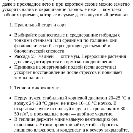
даже в прохладное лето и при коротком сезоне можно заметно
ускорить налив и окрашивание плодов. Ниже — комплекс
рабочих приемов, которые в сумме дают ощутимый результат.
Правильный старт и сорт
Выбирайте раннеспелые и среднеранние гибриды с
тонкими стенками или средними по толщине: они
физиологически быстрее доходят до съемной и
биологической спелости.
Рассада 55–70 дней — оптимум. Переросшие растения
дольше адаптируются и тормозят плодоношение.
Прививка на энергичный подвой (если доступна)
ускоряет восстановление после стрессов и повышает
темпы наливa.
Тепло и микроклимат
Перцу нужен стабильный корневой диапазон 20–25 °C и
воздух 24–28 °C днем, не ниже 16–18 °C ночью. В
открытом грунте используйте дуги с агроволокном 30–
50 г/м², в прохладные ночи — двойное укрытие.
В теплице держите минимальную вентиляцию без
сквозняков. Утром проветривайте, чтобы сбросить
лишнюю влажность и конденсат, а к вечеру закрывайте,