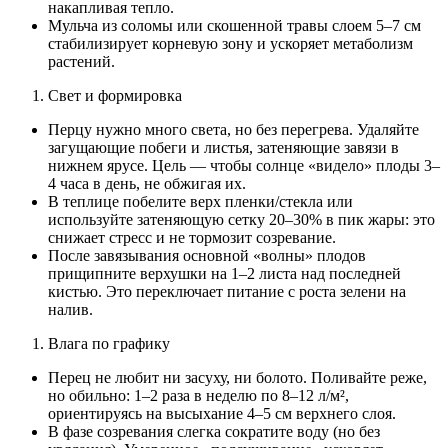
накапливая тепло.
Мульча из соломы или скошенной травы слоем 5–7 см
стабилизирует корневую зону и ускоряет метаболизм
растений.
Свет и формировка
Перцу нужно много света, но без перегрева. Удаляйте
загущающие побеги и листья, затеняющие завязи в
нижнем ярусе. Цель — чтобы солнце «видело» плоды 3–
4 часа в день, не обжигая их.
В теплице побелите верх пленки/стекла или
используйте затеняющую сетку 20–30% в пик жары: это
снижает стресс и не тормозит созревание.
После завязывания основной «волны» плодов
прищипните верхушки на 1–2 листа над последней
кистью. Это переключает питание с роста зелени на
налив.
Влага по графику
Перец не любит ни засуху, ни болото. Поливайте реже,
но обильно: 1–2 раза в неделю по 8–12 л/м²,
ориентируясь на высыхание 4–5 см верхнего слоя.
В фазе созревания слегка сократите воду (но без