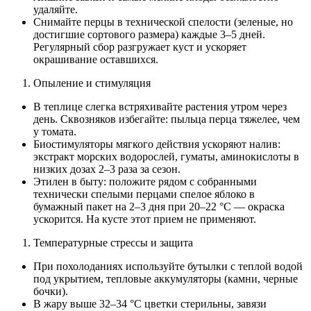
удаляйте.
Снимайте перцы в технической спелости (зеленые, но
достигшие сортового размера) каждые 3–5 дней.
Регулярный сбор разгружает куст и ускоряет
окрашивание оставшихся.
Опыление и стимуляция
В теплице слегка встряхивайте растения утром через
день. Сквозняков избегайте: пыльца перца тяжелее, чем
у томата.
Биостимуляторы мягкого действия ускоряют налив:
экстракт морских водорослей, гуматы, аминокислоты в
низких дозах 2–3 раза за сезон.
Этилен в быту: положите рядом с собранными
технически спелыми перцами спелое яблоко в
бумажный пакет на 2–3 дня при 20–22 °C — окраска
ускорится. На кусте этот прием не применяют.
Температурные стрессы и защита
При похолоданиях используйте бутылки с теплой водой
под укрытием, тепловые аккумуляторы (камни, черные
бочки).
В жару выше 32–34 °C цветки стерильны, завязи