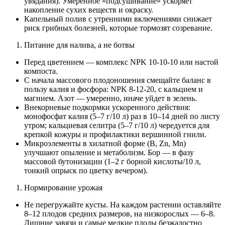
увядания). Умеренное «подсушивание» ускоряет
накопление сухих веществ и окраску.
Капельный полив с утренними включениями снижает
риск грибных болезней, которые тормозят созревание.
Питание для налива, а не ботвы
Перед цветением — комплекс NPK 10-10-10 или настой
компоста.
С начала массового плодоношения смещайте баланс в
пользу калия и фосфора: NPK 8-12-20, с кальцием и
магнием. Азот — умеренно, иначе уйдет в зелень.
Внекорневые подкормки ускоренного действия:
монофосфат калия (5–7 г/10 л) раз в 10–14 дней по листу
утром; кальциевая селитра (5–7 г/10 л) чередуется для
крепкой кожуры и профилактики вершинной гнили.
Микроэлементы в хилатной форме (B, Zn, Mn)
улучшают опыление и метаболизм. Бор — в фазу
массовой бутонизации (1–2 г борной кислоты/10 л,
тонкий опрыск по цветку вечером).
Нормирование урожая
Не перегружайте кусты. На каждом растении оставляйте
8–12 плодов средних размеров, на низкорослых — 6–8.
Лишние завязи и самые мелкие плоды безжалостно