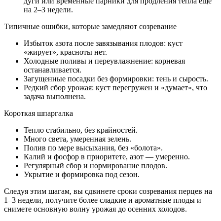
дуги или временные парники для продления тепла еще
на 2–3 недели.
Типичные ошибки, которые замедляют созревание
Избыток азота после завязывания плодов: куст
«жирует», красноты нет.
Холодные поливы и переувлажнение: корневая
останавливается.
Загущенные посадки без формировки: тень и сырость.
Редкий сбор урожая: куст перегружен и «думает», что
задача выполнена.
Короткая шпаргалка
Тепло стабильно, без крайностей.
Много света, умеренная зелень.
Полив по мере высыхания, без «болота».
Калий и фосфор в приоритете, азот — умеренно.
Регулярный сбор и нормирование плодов.
Укрытие и формировка под сезон.
Следуя этим шагам, вы сдвинете сроки созревания перцев на
1–3 недели, получите более сладкие и ароматные плоды и
снимете основную волну урожая до осенних холодов.