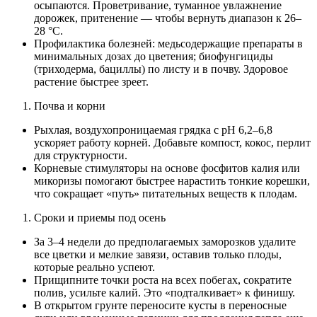
осыпаются. Проветривание, туманное увлажнение
дорожек, притенение — чтобы вернуть диапазон к 26–
28 °C.
Профилактика болезней: медьсодержащие препараты в
минимальных дозах до цветения; биофунгициды
(триходерма, бациллы) по листу и в почву. Здоровое
растение быстрее зрeет.
Почва и корни
Рыхлая, воздухопроницаемая грядка с pH 6,2–6,8
ускоряет работу корней. Добавьте компост, кокос, перлит
для структурности.
Корневые стимуляторы на основе фосфитов калия или
микоризы помогают быстрее нарастить тонкие корешки,
что сокращает «путь» питательных веществ к плодам.
Сроки и приемы под осень
За 3–4 недели до предполагаемых заморозков удалите
все цветки и мелкие завязи, оставив только плоды,
которые реально успеют.
Прищипните точки роста на всех побегах, сократите
полив, усильте калий. Это «подталкивает» к финишу.
В открытом грунте переносите кусты в переносные