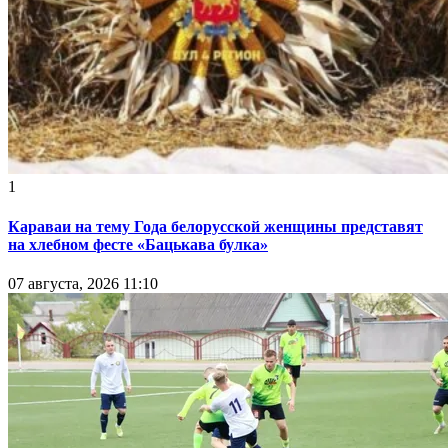
1
Караваи на тему Года белорусской женщины представят
на хлебном фесте «Бацькава булка»
07 августа, 2026 11:10