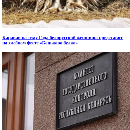
Караваи на тему Года белорусской женщины представят
на хлебном фесте «Бацькава булка»