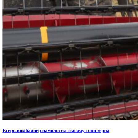
Егерь-комбайнёр намолотил тысячу тонн зерна