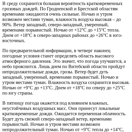
В среду сохранится большая вероятность кратковременных
грозовых дождей. По Гродненской и Брестской областям
временами ожидаются очень сильные. Ночью и утром
возможен местами туман, влажность воздуха высокая – до
90%. Ветер западный, северо-западный, умеренный,
временами порывистый. Ночью от +12°С до +15°С тепла.
Днем от +18°С в северо-западных районах до +26°С в юго-
восточных.
По предварительной информации, в четверг наконец
погодные условия станет определять область высокого
атмосферного давления. Это значит, что погода улучшится, а
небо прояснится. Лишь днем по Витебской области пройдут
непродолжительные дожди, грозы. Ветер будет дуть
западный, умеренный, временами порывистый. Ночью и
утром местами туман. Влажность воздуха сохранится высокая.
Ночью от +9°С до +13°С. Днем от +18°С по северу до +25°С
по югу страны.
В пятницу погода окажется под влиянием влажных,
неустойчивых воздушных масс. Они принесут локальные
кратковременные дожди. Ожидается переменная облачность.
Будет дуть свежий северо-западный ветер, временами
порывистый. Ночью и утром местами возможен
непродолжительный туман. Ночью от +9°С тепла до +14°С,