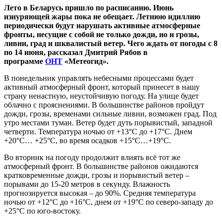
Лето в Беларусь пришло по расписанию. Июнь
изнуряющей жары пока не обещает. Летнюю идиллию
периодически будут нарушать активные атмосферные
фронты, несущие с собой не только дожди, но и грозы,
ливни, град и шквалистый ветер. Чего ждать от погоды с 8
по 14 июня, рассказал Дмитрий Рябов в
программе
ОНТ
«Метеогид».
В понедельник управлять небесными процессами будет
активный атмосферный фронт, который принесет в нашу
страну ненастную, неустойчивую погоду. На улице будет
облачно с прояснениями. В большинстве районов пройдут
дожди, грозы, временами сильные ливни, возможен град. Под
утро местами туман. Ветер будет дуть порывистый, западной
четверти. Температура ночью от +13°С до +17°С. Днем
+20°С… +25°С, во время осадков +15°С…+19°С.
Во вторник на погоду продолжит влиять всё тот же
атмосферный фронт. В большинстве районов ожидаются
кратковременные дожди, грозы и порывистый ветер –
порывами до 15-20 метров в секунду. Влажность
прогнозируется высокая – до 90%. Средняя температура
ночью от +12°С до +16°С, днем от +19°С по северо-западу до
+25°С по юго-востоку.