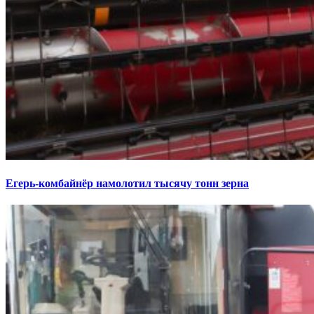
Егерь-комбайнёр намолотил тысячу тонн зерна