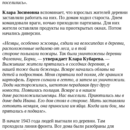
поселились».
Клара Зосимовна
вспоминает, что взрослых жителей деревни
заставляли работать на них. По домам ходил староста. Днем
командовали враги, ночью приходили партизаны. Для них
жители оставляли продукты на приоткрытых окнах. Потом
начались диверсии.
«Немцы, особенно эсэсовцы, ездили на велосипедах в деревни,
расположенные недалеко от леса, и в той
стороне полыхали пожары. Так были уничтожены деревни
Фалевичи, Борки, —
утверждает Клара Кубарева.
—
Выжившие жители прятались в соседних деревнях, в
нашей тоже были беженцы. Вскоре начались облавы на
детей и подростков. Меня спрятали под полом, где хранился
картофель. Евреев согнали в гетто, а затем их уничтожили.
Люди насторожились, шепотом перадавая друг другу
новости. Появилась полиция. Вскоре и в нашем
доме расположилисьнемцы. Нас выселили. Приютились мы в
доме дяди Ивана. Его дом стоял в стороне. Мать заставляли
готовить немцам, она приносила им яйца. Когда шли бои, мы
прятались в подвале».
В начале 1943 года людей выгнали из деревни. Там
проходила линия фронта. Все дома были разобраны для