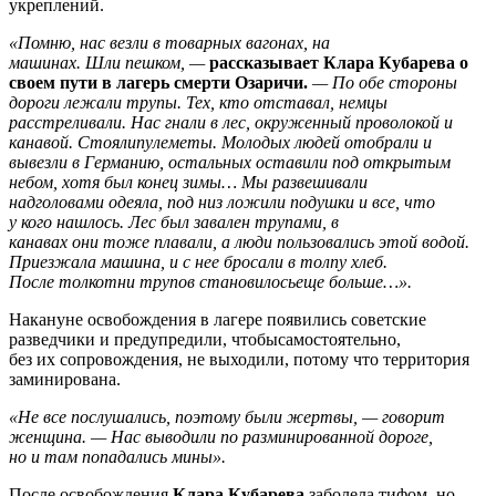
укреплений.
«Помню, нас везли в товарных вагонах, на
машинах. Шли пешком, —
рассказывает Клара Кубарева о
своем пути в лагерь смерти Озаричи.
— По обе стороны
дороги лежали трупы. Тех, кто отставал, немцы
расстреливали. Нас гнали в лес, окруженный проволокой и
канавой. Стоялипулеметы. Молодых людей отобрали и
вывезли в Германию, остальных оставили под открытым
небом, хотя был конец зимы… Мы развешивали
надголовами одеяла, под низ ложили подушки и все, что
у кого нашлось. Лес был завален трупами, в
канавах они тоже плавали, а люди пользовались этой водой.
Приезжала машина, и с нее бросали в толпу хлеб.
После толкотни трупов становилосьеще больше…».
Накануне освобождения в лагере появились советские
разведчики и предупредили, чтобысамостоятельно,
без их сопровождения, не выходили, потому что территория
заминирована.
«Не все послушались, поэтому были жертвы, — говорит
женщина. — Нас выводили по разминированной дороге,
но и там попадались мины».
После освобождения
Клара Кубарева
заболела тифом, но