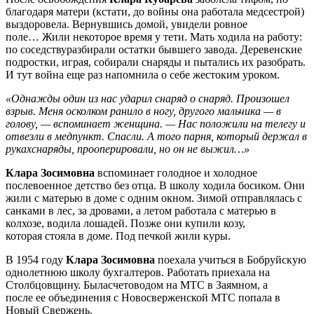
благодаря матери (кстати, до войны она работала медсестрой)
выздоровела. Вернувшись домой, увидели ровное
поле… Жили некоторое время у тети. Мать ходила на работу:
по соседствуразбирали остатки бывшего завода. Деревенские
подростки, играя, собирали снаряды и пытались их разобрать.
И тут война еще раз напомнила о себе жестоким уроком.
«Однажды один из нас ударил снаряд о снаряд. Произошел
взрыв. Меня осколком ранило в ногу, другого мальчика — в
голову, — вспоминает женщина. — Нас положили на телегу и
отвезли в медпункт. Спасли. А того парня, который держал в
рукахснаряды, прооперировали, но он не выжил…»
Клара Зосимовна
вспоминает голодное и холодное
послевоенное детство без отца. В школу ходила босиком. Они
жили с матерью в доме с одним окном. Зимой отправлялась с
санками в лес, за дровами, а летом работала с матерью в
колхозе, водила лошадей. Позже они купили козу,
которая стояла в доме. Под печкой жили куры.
В 1954 году
Клара Зосимовна
поехала учиться в Бобруйскую
однолетнюю школу бухгалтеров. Работать приехала на
Столбцовщину. Быласчетоводом на МТС в Заямном, а
после ее объединения с Новосверженской МТС попала в
Новый Свержень.