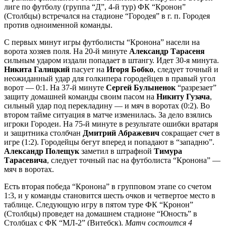
лиге по футболу (группа “Д”, 4-й тур) ФК “Кронон”
(Столбцы) встречался на стадионе “Городея” в г. п. Городея
против одноименной команды.
С первых минут игры футболисты “Кронона” насели на
ворота хозяев поля. На 20-й минуте
Александр Тарасеня
сильным ударом издали попадает в штангу. Идет 30-я минута.
Никита Галицкий
пасует на
Игоря Бобко
, следует точный и
неожиданный удар для голкипера городейцев в правый угол
ворот — 0:1. На 37-й минуте
Сергей Булыненок
“разрезает”
защиту домашней команды своим пасом на
Никиту Гузача
,
сильный удар под перекладину — и мяч в воротах (0:2). Во
втором тайме ситуация в матче изменилась. За дело взялись
игроки Городеи. На 75-й минуте в результате ошибки вратаря
и защитника столбчан
Дмитрий Абражевич
сокращает счет в
игре (1:2). Городейцы бегут вперед и попадают в “западню”.
Александр Полещук
заметил в штрафной
Тимура
Тарасевича
, следует точный пас на футболиста “Кронона” —
мяч в воротах.
Есть вторая победа “Кронона” в групповом этапе со счетом
1:3, и у команды становится шесть очков и четвертое место в
таблице. Следующую игру в пятом туре ФК “Кронон”
(Столбцы) проведет на домашнем стадионе “Юность” в
Столбцах с ФК “МЛ-2” (Витебск).
Матч состоится 4