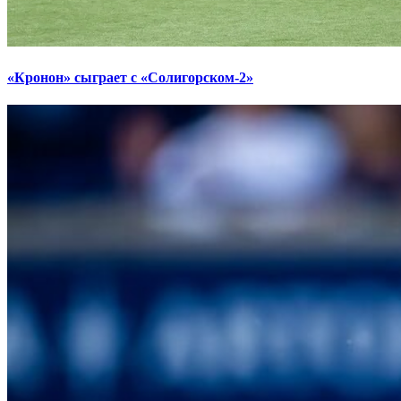
«Кронон» сыграет с «Солигорском-2»