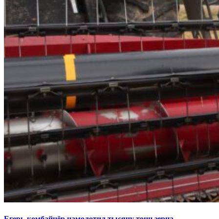
Егерь-комбайнёр намолотил тысячу тонн зерна