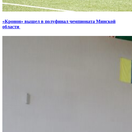
«Кронон» вышел в полуфинал чемпионата Минской
области