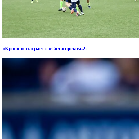
«Кронон» сыграет с «Солигорском-2»