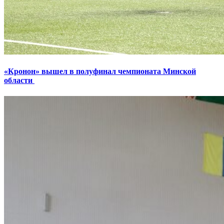
«Кронон» вышел в полуфинал чемпионата Минской
области