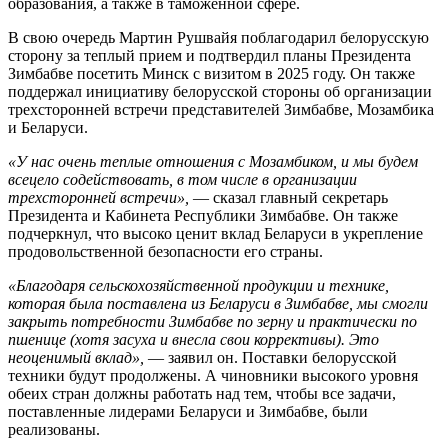
образования, а также в таможенной сфере.
В свою очередь Мартин Рушвайя поблагодарил белорусскую
сторону за теплый прием и подтвердил планы Президента
Зимбабве посетить Минск с визитом в 2025 году. Он также
поддержал инициативу белорусской стороны об организации
трехсторонней встречи представителей Зимбабве, Мозамбика
и Беларуси.
«У нас очень теплые отношения с Мозамбиком, и мы будем
всецело содействовать, в том числе в организации
трехсторонней встречи»,
— сказал главный секретарь
Президента и Кабинета Республики Зимбабве. Он также
подчеркнул, что высоко ценит вклад Беларуси в укрепление
продовольственной безопасности его страны.
«Благодаря сельскохозяйственной продукции и технике,
которая была поставлена из Беларуси в Зимбабве, мы смогли
закрыть потребности Зимбабве по зерну и практически по
пшенице (хотя засуха и внесла свои коррективы). Это
неоценимый вклад»,
— заявил он. Поставки белорусской
техники будут продолжены. А чиновники высокого уровня
обеих стран должны работать над тем, чтобы все задачи,
поставленные лидерами Беларуси и Зимбабве, были
реализованы.