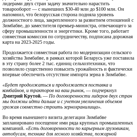
лидерами двух стран задачу значительно нарастить
товарооборот — с нынешних $30-40 млн до $100 млн. Он
напомнил, что белорусская сторона подняла уровень
должностного лица, закрепленного за развитием отношений с
Зимбабве, до заместителя премьер-министра, отвечающего за
сферу промышленности и энергетики. Кроме того, работает
совместная комиссия по сотрудничеству, подписана дорожная
карта на 2023-2025 годы.
Продолжается совместная работа по модернизации сельского
хозяйства Зимбабве, в рамках которой Беларусь уже поставила
в эту страну более 2 тыс. единиц сельхозтехники, что
позволило существенно повысить урожайность и фактически
впервые обеспечить отсутствие импорта зерна в Зимбабве.
«Будет продолжаться и продолжается поставка и
комбайнов, и тракторов на ваш рынок
, — подчеркнул
Дмитрий Крутой.
—
По договоренности лидеров двух стран
мы должны идти дальше и с учетом увеличения объемов
урожая совместно строить зернохранилища».
Во время нынешнего визита делегации Зимбабве
запланировано посещение ими ряда крупных промышленных
компаний.
«Есть договоренности по карьерным грузовикам,
автобусам, технике для лесного хозяйства, пожарной