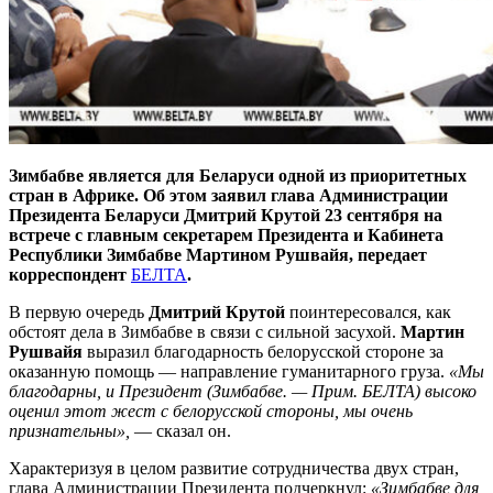
Зимбабве является для Беларуси одной из приоритетных
стран в Африке. Об этом заявил глава Администрации
Президента Беларуси Дмитрий Крутой 23 сентября на
встрече с главным секретарем Президента и Кабинета
Республики Зимбабве Мартином Рушвайя, передает
корреспондент
БЕЛТА
.
В первую очередь
Дмитрий Крутой
поинтересовался, как
обстоят дела в Зимбабве в связи с сильной засухой.
Мартин
Рушвайя
выразил благодарность белорусской стороне за
оказанную помощь — направление гуманитарного груза.
«Мы
благодарны, и Президент (Зимбабве. — Прим. БЕЛТА) высоко
оценил этот жест с белорусской стороны, мы очень
признательны»,
— сказал он.
Характеризуя в целом развитие сотрудничества двух стран,
глава Администрации Президента подчеркнул:
«Зимбабве для