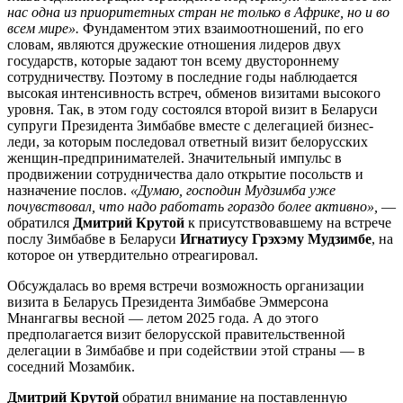
нас одна из приоритетных стран не только в Африке, но и во
всем мире».
Фундаментом этих взаимоотношений, по его
словам, являются дружеские отношения лидеров двух
государств, которые задают тон всему двустороннему
сотрудничеству. Поэтому в последние годы наблюдается
высокая интенсивность встреч, обменов визитами высокого
уровня. Так, в этом году состоялся второй визит в Беларуси
супруги Президента Зимбабве вместе с делегацией бизнес-
леди, за которым последовал ответный визит белорусских
женщин-предпринимателей. Значительный импульс в
продвижении сотрудничества дало открытие посольств и
назначение послов.
«Думаю, господин Мудзимба уже
почувствовал, что надо работать гораздо более активно»,
—
обратился
Дмитрий Крутой
к присутствовавшему на встрече
послу Зимбабве в Беларуси
Игнатиусу Грэхэму Мудзимбе
, на
которое он утвердительно отреагировал.
Обсуждалась во время встречи возможность организации
визита в Беларусь Президента Зимбабве Эммерсона
Мнангагвы весной — летом 2025 года. А до этого
предполагается визит белорусской правительственной
делегации в Зимбабве и при содействии этой страны — в
соседний Мозамбик.
Дмитрий Крутой
обратил внимание на поставленную