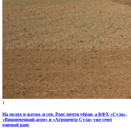
1
На полях и жатва, и сев. Рапс почти убран, а КФХ «Сула»,
«Вишневецкий-агро» и «Агроцентр Сула» уже сеют
озимый рапс