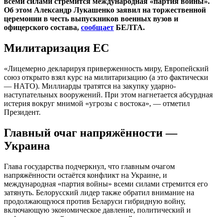
всеми силами стремится международная «партия войны».
Об этом Александр Лукашенко заявил на торжественной
церемонии в честь выпускников военных вузов и
офицерского состава,
сообщает
БЕЛТА.
Милитаризация ЕС
«Лицемерно декларируя приверженность миру, Европейский
союз открыто взял курс на милитаризацию (а это фактически
— НАТО). Миллиарды тратятся на закупку ударно-
наступательных вооружений. При этом нагнетается абсурдная
истерия вокруг мнимой «угрозы с востока», — отметил
Президент.
Главный очаг напряжённости —
Украина
Глава государства подчеркнул, что главным очагом
напряжённости остаётся конфликт на Украине, и
международная «партия войны» всеми силами стремится его
затянуть. Белорусский лидер также обратил внимание на
продолжающуюся против Беларуси гибридную войну,
включающую экономическое давление, политический и