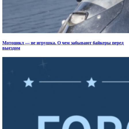
Мотоцикл — не игрушка. О чем забывают байкеры перед
выездом