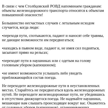
В связи с чем Столбцовский РОВД напоминаем гражданам:
объекты железнодорожного транспорта относятся к объектам
повышенной опасности!
Большинство несчастных случаев с летальным исходом
случается, когда люди:
•​переходя пути, спотыкаются, падают и наносят себе травмы,
не дающие возможности им передвигаться;
•​находясь в пьяном виде, падают и, не имея сил подняться,
засыпают прямо на рельсах;
•​переходят пути в наушниках или с одетым на голову
головным убором (капюшоном);
•​не имеют возможности услышать либо увидеть
приближающийся состав поезда.
Не переходите железнодорожные пути в неустановленных
местах. Старайтесь не передвигаться вдоль железнодорожных
путей. Не переходите железнодорожные пути, не убедившись
в отсутствии движущегося поезда. Не надевайте наушники,
мешающие вам слышать происходящее вокруг вас. Окажитесь
от головных уборов (капюшонов), ограничивающих