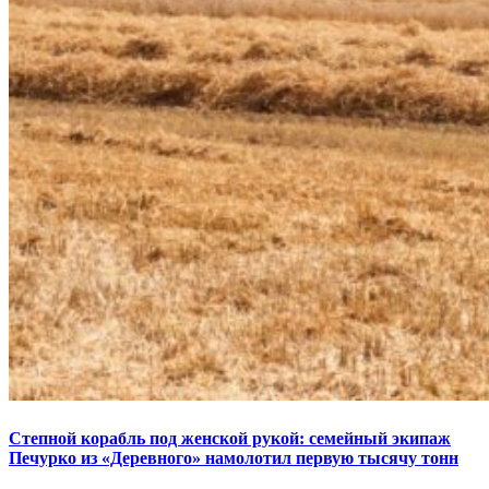
Степной корабль под женской рукой: семейный экипаж
Печурко из «Деревного» намолотил первую тысячу тонн