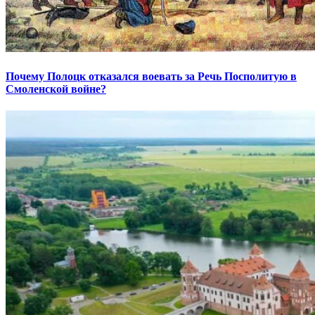
Почему Полоцк отказался воевать за Речь Посполитую в
Смоленской войне?