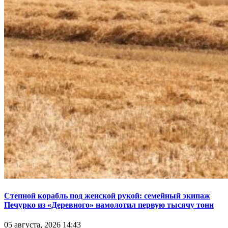
Степной корабль под женской рукой: семейный экипаж
Печурко из «Деревного» намолотил первую тысячу тонн
05 августа, 2026 14:43