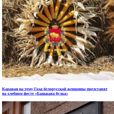
Караваи на тему Года белорусской женщины представят
на хлебном фесте «Бацькава булка»