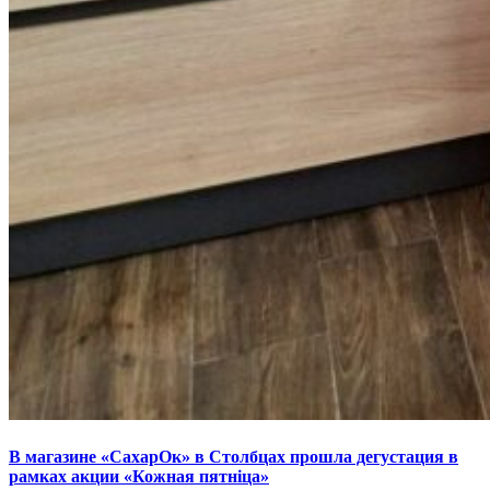
В магазине «СахарОк» в Столбцах прошла дегустация в
рамках акции «Кожная пятніца»