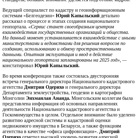
Ведущий специалист по кадастру и геоинформационным
системам «Белгеодезии»
Юрий Капыльский
детально
рассказал о процессе и этапах создания национального
геопортала.
«Сервис станет своеобразным центром
взаимодействия государственных организаций и общества.
На данный момент устанавливается взаимодействие с иными
министерствами и ведомствами для решения вопросов по
созданию, использованию и обмену пространственными
данными. Опытная эксплуатация и ввод в действие
национального геопортала запланированы на 2025 год», —
констатировал
Юрий Капыльский.
Во время конференции также состоялась двусторонняя
встреча генерального директора Национального кадастрового
агентства
Дмитрия Одерихо
и генерального директора
Департамента землеустройства, геодезии и картографии
Монголии
Энхманлая Ананда.
Монгольским коллегам была
представлена информация об основных направлениях
деятельности Национального кадастрового агентства и
Госкомимущества в целом. Отдельное внимание было уделено
развитию адресной системы и кадастровой оценки
недвижимого имущества в Беларуси, а также функциям
агентства в качестве «офиса цифровизации».
Дмитрий
Одерихо
отметил высокий уровень развития адресной