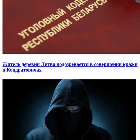
Житель деревни Литва подозревается в совершении кражи
в Кондратовичах