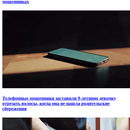
мошенниках
Телефонные мошенники заставили 9-летнюю девочку
отрезать волосы, когда она не нашла родительские
сбережения