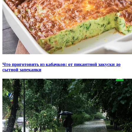
Что приготовить из кабачков: от пикантной закуски до
сытной запеканки