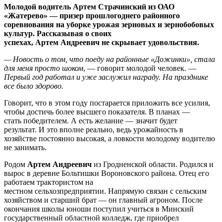
Молодой водитель Артем Страчинский из ОАО
«Жатерево» — призер прошлогоднего районного
соревнования на уборке урожая зерновых и зернобобовых
культур. Рассказывая о своих
успехах, Артем Андреевич не скрывает удовольствия.
— Новость о том, что поеду на районные «Дожинки», стала
для меня просто шоком
, — говорит молодой человек. —
Первый год работал и уже заслужил награду. На празднике
все было здорово.
Говорит, что в этом году постарается приложить все усилия,
чтобы достичь более высшего показателя. В планах —
стать победителем. А есть желание — значит будет
результат. И это вполне реально, ведь урожайность в
хозяйстве постоянно высокая, а ловкости молодому водителю
не занимать.
Родом
Артем Андреевич
из Гродненской области. Родился и
вырос в деревне Больтишки Вороновского района. Отец его
работаем трактористом на
местном сельхозпредприятии. Напрямую связан с сельским
хозяйством и старший брат — он главный агроном. После
окончания школы юноши поступил учиться в Минский
государственный областной колледж, где приобрел