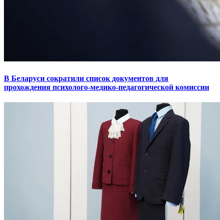
В Беларуси сократили список документов для
прохождения психолого-медико-педагогической комиссии