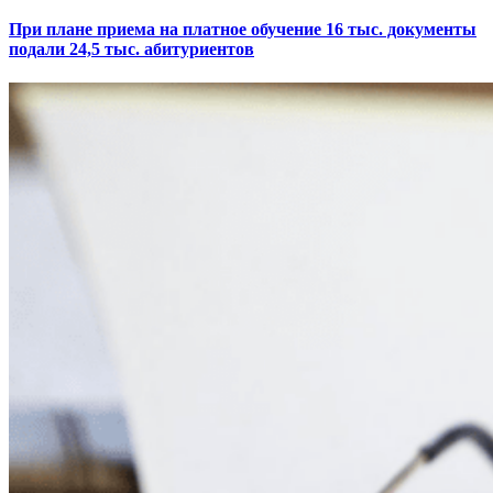
При плане приема на платное обучение 16 тыс. документы
подали 24,5 тыс. абитуриентов