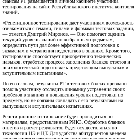
сеансам РТ размещается в личном кабинете участника
тестирования на сайте Республиканского института контроля
знаний.
«Репетиционное тестирование дает участникам возможность
ознакомиться с темами, типами и формами тестовых заданий,
— отметил Дмитрий Миронов. — Оно помогает оценить
текущий уровень знаний по выбранным предметам,
определить пути для более эффективной подготовки к
экзаменам и устранения недостатков в знаниях. Кроме того,
тестирование способствует приобретению технических
навыков, отработке процесса заполнения бланков ответов и
психологической подготовке к предстоящим выпускным и
вступительным испытаниям».
По его словам, результаты РТ в тестовых баллах призваны
помочь участнику отследить динамику устранения своих
пробелов в знаниях и повышения уровня подготовки по
предмету, но не обязаны совпадать с его результатами на
выпускных и вступительных испытаниях.
Репетиционное тестирование будет проводиться по
материалам, предоставленным РИКЗ. Обработка бланков
ответов и расчет результатов будет осуществляться по
технологии ЦЭ и ЦТ. Для удобства абитуриентов введена
единая система регистрации участников репетиционного