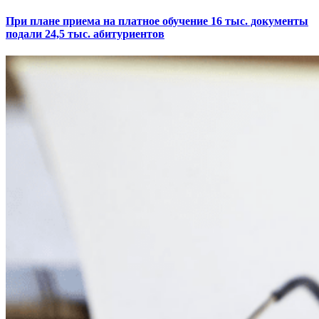
При плане приема на платное обучение 16 тыс. документы
подали 24,5 тыс. абитуриентов