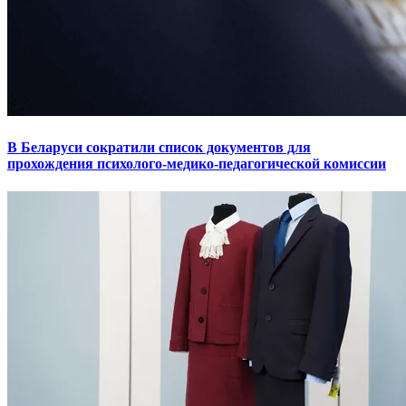
В Беларуси сократили список документов для
прохождения психолого-медико-педагогической комиссии