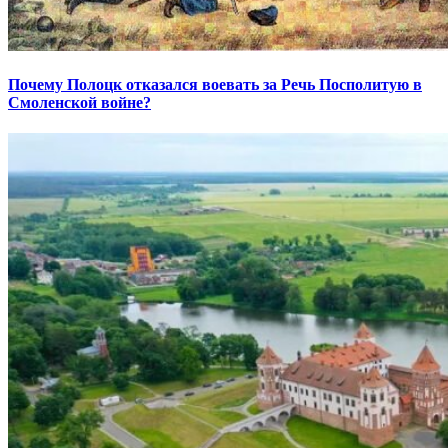
Почему Полоцк отказался воевать за Речь Посполитую в
Смоленской войне?