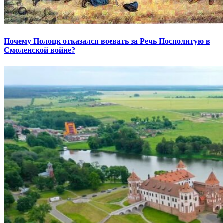
Почему Полоцк отказался воевать за Речь Посполитую в
Смоленской войне?