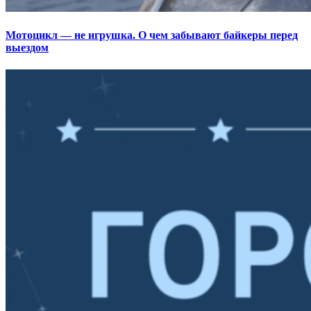
Мотоцикл — не игрушка. О чем забывают байкеры перед
выездом