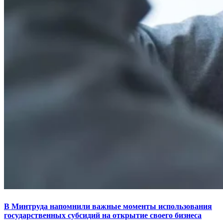
В Минтруда напомнили важные моменты использования
государственных субсидий на открытие своего бизнеса