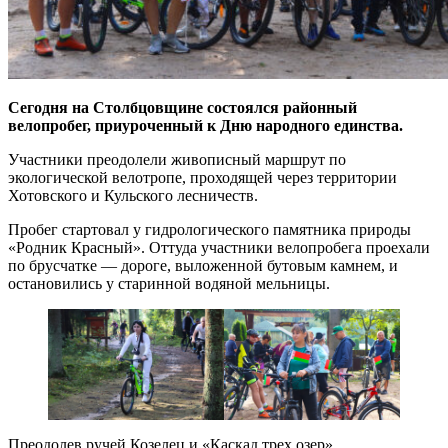
Сегодня на Столбцовщине состоялся районный
велопробег, приуроченный к Дню народного единства.
Участники преодолели живописный маршрут по
экологической велотропе, проходящей через территории
Хотовского и Кульского лесничеств.
Пробег стартовал у гидрологического памятника природы
«Родник Красный». Оттуда участники велопробега проехали
по брусчатке — дороге, выложенной бутовым камнем, и
остановились у старинной водяной мельницы.
Преодолев ручей Козелец и «Каскад трех озер»