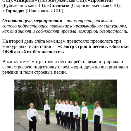
СШ),
«Искрята»
(Новосверженская СШ),
«Прометей»
(Рубежевичская СШ),
«Спецназ»
(Старосверженская СШ),
«Торнадо»
(Шашковская СШ).
Основная цель мероприятия
– посмотреть, насколько
готово подрастающее поколение к чрезвычайным ситуациям,
как они знают и соблюдают правила пожарной безопасности.
На второй день слёта командам предстояло преодолеть три
конкурсных испытания —
«Смотр строя и песни», «Знатоки
ОБЖ» и «Хит безопасности».
В конкурсе «Смотр строя и песни» ребята демонстрировали
свою строевую подготовку перед жюри, дружно выкрикивали
речёвки и пели строевые песни.