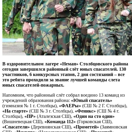
В оздоровительном лагере «Неман» Столбцовского района
сегодня завершился районный слёт юных спасателей. 130
участников, 6 конкурсных этапов, 2 дня состязаний – все
это ребята проходили за звание лучшей команды слета
юных спасателей-пожарных.
Напомним, что районный слёт собрал воедино 13 команд из
учреждений образования района:
«Юный спасатель»
(гимназия № 1 г. Столбцы),
«ФАЕРы»
(СШ № 2 Г. Столбцы),
«На старте»
(СШ № 3 г. Столбцы),
«Феникс»
(СШ № 4 г.
Столбцы),
«ПР»
(Аталезская СШ),
«Один на сто один»
(Вишневецкая СШ),
«Команда 112»
(Горковская СШ),
«Спасатели»
(Деревнянская СШ),
«Прометей»
(Заямновская