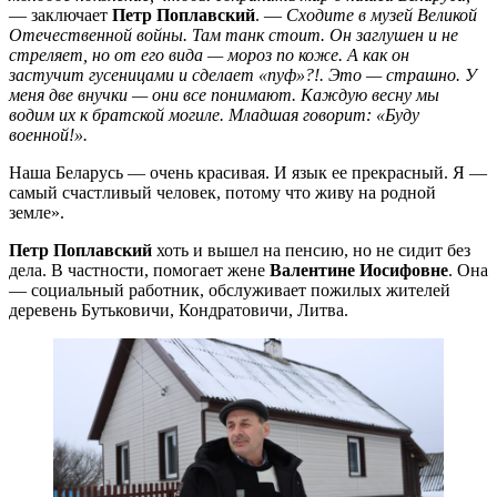
— заключает
Петр Поплавский
. —
Сходите в музей Великой
Отечественной войны. Там танк стоит. Он заглушен и не
стреляет, но от его вида — мороз по коже. А как он
застучит гусеницами и сделает «пуф»?!. Это — страшно. У
меня две внучки — они все понимают. Каждую весну мы
водим их к братской могиле. Младшая говорит: «Буду
военной!».
Наша Беларусь — очень красивая. И язык ее прекрасный. Я —
самый счастливый человек, потому что живу на родной
земле».
Петр Поплавский
хоть и вышел на пенсию, но не сидит без
дела. В частности, помогает жене
Валентине Иосифовне
. Она
— социальный работник, обслуживает пожилых жителей
деревень Бутьковичи, Кондратовичи, Литва.