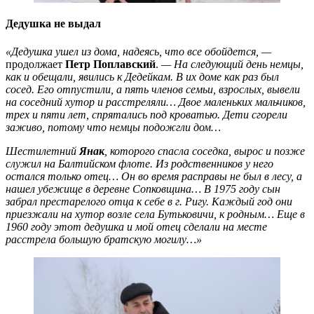
Дедушка не выдал
«Дедушка ушел из дома, надеясь, что все обойдется, —
продолжает
Петр Поплавский
.
— На следующий день немцы,
как и обещали, явились к Дедейкам. В их доме как раз был
сосед. Его отпустили, а пять членов семьи, взрослых, вывели
на соседний хутор и расстреляли… Двое маленьких мальчиков,
трех и пяти лет, спрятались под кроватью. Дети сгорели
заживо, потому что немцы подожгли дом…
Шестилетний
Янак
, которого спасла соседка, вырос и позже
служил на Балтийском флоте. Из родственников у него
остался только отец… Он во время расправы не был в лесу, а
нашел убежище в деревне Сопковщина… В 1975 году сын
забрал престарелого отца к себе в г. Ригу. Каждый год они
приезжали на хутор возле села Бутьковичи, к родным… Еще в
1960 году этот дедушка и мой отец сделали на месте
расстрела большую братскую могилу…»