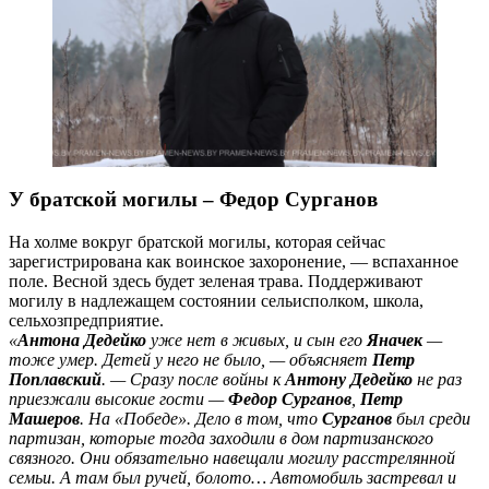
У братской могилы – Федор Сурганов
На холме вокруг братской могилы, которая сейчас
зарегистрирована как воинское захоронение, — вспаханное
поле. Весной здесь будет зеленая трава. Поддерживают
могилу в надлежащем состоянии сельисполком, школа,
сельхозпредприятие.
«
Антона Дедейко
уже нет в живых, и сын его
Яначек
—
тоже умер. Детей у него не было, — объясняет
Петр
Поплавский
. — Сразу после войны к
Антону Дедейко
не раз
приезжали высокие гости —
Федор Сурганов
,
Петр
Машеров
. На «Победе». Дело в том, что
Сурганов
был среди
партизан, которые тогда заходили в дом партизанского
связного. Они обязательно навещали могилу расстрелянной
семьи. А там был ручей, болото… Автомобиль застревал и