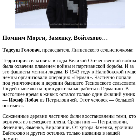
Помним Морги, Заменку, Войтехово…
Тадеуш Головач
, председатель Литвенского сельисполкома:
Территория сельсовета в годы Великой Отечественной войны
была охвачена пламенем войны и партизанской борьбы. И за
это фашисты мстили людям. В 1943 году в Налибокской пуще
немцы организовали операцию «Герман». Частично попали
под уничтожение и деревни бывшего Тесновского сельсовета.
Людей вывезли на принудительные работы в Германию. В
настоящее время в живых остался только один бывший узник
—
Иосиф Лобач
из Петриловичей. Этот человек — большой
оптимист.
Сожженные деревни частично были восстановлены теми, кто
вернулся из немецкого плена. Среди них — Петриловичи,
Зеневичи, Заменка, Вирловичи. От хутора Заменка, урочища
Вайтехово и других остались только названия в нашей
памяти.