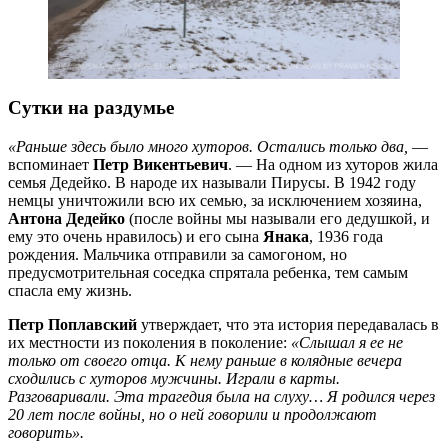
Сутки на раздумье
«Раньше здесь было много хуторов. Остались только два,
—
вспоминает
Петр Викентьевич
. — На одном из хуторов жила
семья Дедейко. В народе их называли Пирусы. В 1942 году
немцы уничтожили всю их семью, за исключением хозяина,
Антона Дедейко
(после войны мы называли его дедушкой, и
ему это очень нравилось) и его сына
Янака
, 1936 года
рождения. Мальчика отправили за самогоном, но
предусмотрительная соседка спрятала ребенка, тем самым
спасла ему жизнь.
Петр Поплавский
утверждает, что эта история передавалась в
их местности из поколения в поколение:
«Слышал я ее не
только от своего отца. К нему раньше в колядные вечера
сходились с хуторов мужчины. Играли в карты.
Разговаривали. Эта трагедия была на слуху… Я родился через
20 лет после войны, но о ней говорили и продолжают
говорить».