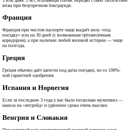
3 или даже 5 лет; итальянцы сейчас нередко ставят пятилетние
визы при безупречном бэкграунде.
Франция
Франция при чистом паспорте чаще выдаёт визу «под
поездку» или на 30 дней (с возможным трёхмесячным
коридором), а при наличии любой визовой истории — чаще
на полгода.
Греция
Греция обычно даёт шенген под даты поездки, но со 100%-
ной гарантией одобрения.
Испания и Норвегия
Если за последние 3 года у вас было несколько мультивиз —
шансы на «апгрейд» и удвоение срока очень высоки.
Венгрия и Словакия
При короткой или отсутствующей визовой истории дают