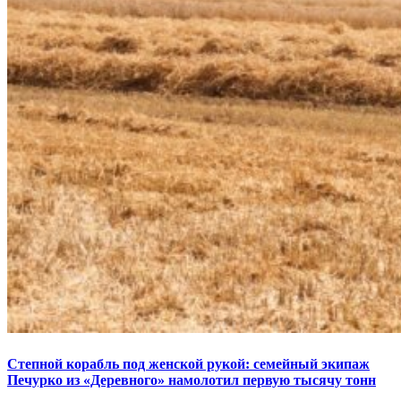
Степной корабль под женской рукой: семейный экипаж
Печурко из «Деревного» намолотил первую тысячу тонн