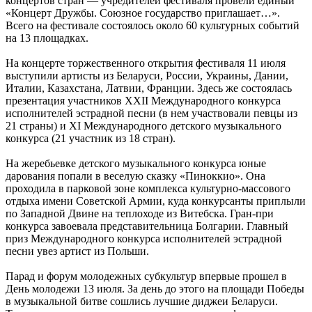
концертов стран — учредителей фестиваля провели единый
«Концерт Дружбы. Союзное государство приглашает…».
Всего на фестивале состоялось около 60 культурных событий
на 13 площадках.
На концерте торжественного открытия фестиваля 11 июля
выступили артисты из Беларуси, России, Украины, Дании,
Италии, Казахстана, Латвии, Франции. Здесь же состоялась
презентация участников ХХII Международного конкурса
исполнителей эстрадной песни (в нем участвовали певцы из
21 страны) и XI Международного детского музыкального
конкурса (21 участник из 18 стран).
На жеребьевке детского музыкального конкурса юные
дарования попали в веселую сказку «Пиноккио». Она
проходила в парковой зоне комплекса культурно-массового
отдыха имени Советской Армии, куда конкурсанты приплыли
по Западной Двине на теплоходе из Витебска. Гран-при
конкурса завоевала представительница Болгарии. Главный
приз Международного конкурса исполнителей эстрадной
песни увез артист из Польши.
Парад и форум молодежных субкультур впервые прошел в
День молодежи 13 июля. За день до этого на площади Победы
в музыкальной битве сошлись лучшие диджеи Беларуси.