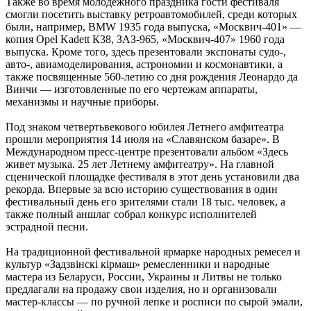
Также во время молодежного праздника гости фестиваля
смогли посетить выставку ретроавтомобилей, среди которых
были, например, ВMW 1935 года выпуска, «Москвич-401» —
копия Opel Kadett К38, ЗАЗ-965, «Москвич-407» 1960 года
выпуска. Кроме того, здесь презентовали экспонаты судо-,
авто-, авиамоделирования, астрономии и космонавтики, а
также посвященные 560-летию со дня рождения Леонардо да
Винчи — изготовленные по его чертежам аппараты,
механизмы и научные приборы.
Под знаком четвертьвекового юбилея Летнего амфитеатра
прошли мероприятия 14 июля на «Славянском базаре». В
Международном пресс-центре презентовали альбом «Здесь
живет музыка. 25 лет Летнему амфитеатру». На главной
сценической площадке фестиваля в этот день установили два
рекорда. Впервые за всю историю существования в один
фестивальный день его зрителями стали 18 тыс. человек, а
также полный аншлаг собрал конкурс исполнителей
эстрадной песни.
На традиционной фестивальной ярмарке народных ремесел и
культур «Задзвінскі кірмаш» ремесленники и народные
мастера из Беларуси, России, Украины и Литвы не только
предлагали на продажу свои изделия, но и организовали
мастер-классы — по ручной лепке и росписи по сырой эмали,