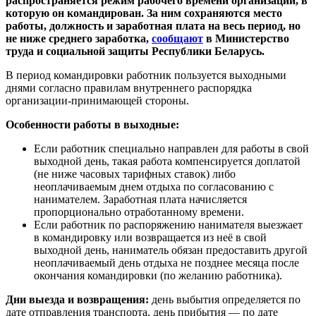
распространяется режим рабочего времени организации, в
которую он командирован. За ним сохраняются место
работы, должность и заработная плата на весь период, но
не ниже среднего заработка,
сообщают
в Министерство
труда и социальной защиты Республики Беларусь.
В период командировки работник пользуется выходными
днями согласно правилам внутреннего распорядка
организации-принимающей стороны.
Особенности работы в выходные:
Если работник специально направлен для работы в свой
выходной день, такая работа компенсируется доплатой
(не ниже часовых тарифных ставок) либо
неоплачиваемым днем отдыха по согласованию с
нанимателем. Заработная плата начисляется
пропорционально отработанному времени.
Если работник по распоряжению нанимателя выезжает
в командировку или возвращается из неё в свой
выходной день, наниматель обязан предоставить другой
неоплачиваемый день отдыха не позднее месяца после
окончания командировки (по желанию работника).
Дни выезда и возвращения:
день выбытия определяется по
дате отправления транспорта, день прибытия — по дате