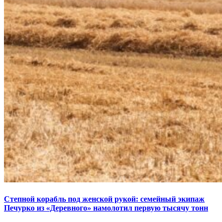
Степной корабль под женской рукой: семейный экипаж
Печурко из «Деревного» намолотил первую тысячу тонн