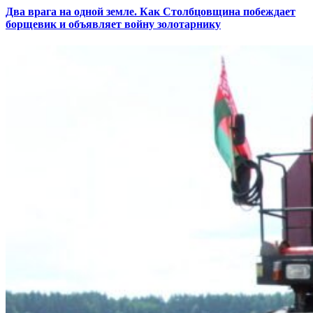
Два врага на одной земле. Как Столбцовщина побеждает
борщевик и объявляет войну золотарнику