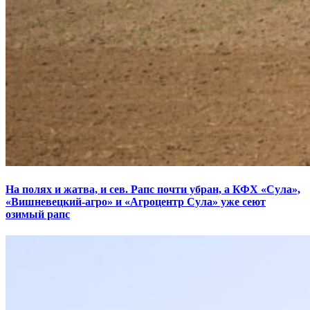
На полях и жатва, и сев. Рапс почти убран, а КФХ «Сула»,
«Вишневецкий-агро» и «Агроцентр Сула» уже сеют
озимый рапс