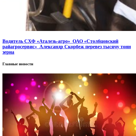
Водитель СХФ «Аталезь-агро» ОАО «Столбцовский
райагросервис» Александр Скорбеж перевез тысячу тонн
зерна
Главные новости