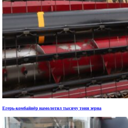
Егерь-комбайнёр намолотил тысячу тонн зерна