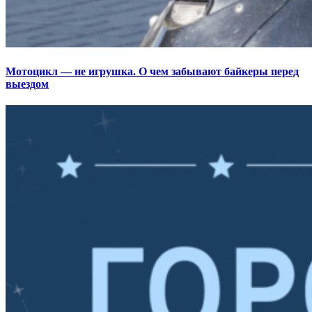
Мотоцикл — не игрушка. О чем забывают байкеры перед
выездом