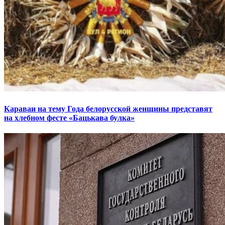
Караваи на тему Года белорусской женщины представят
на хлебном фесте «Бацькава булка»