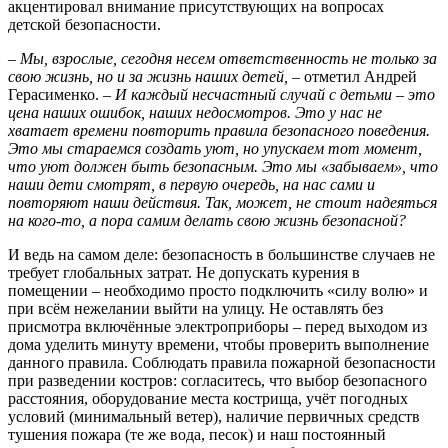
акцентировал внимание присутствующих на вопросах
детской безопасности.
– Мы, взрослые, сегодня несем ответственность не только за
свою жизнь, но и за жизнь наших детей, –
отметил Андрей
Герасименко. –
И каждый несчастный случай с детьми – это
цена наших ошибок, наших недосмотров. Это у нас не
хватает времени повторить правила безопасного поведения.
Это мы стараемся создать уют, но упускаем тот момент,
что уют должен быть безопасным. Это мы «забываем», что
наши дети смотрят, в первую очередь, на нас сами и
повторяют наши действия. Так, может, не стоит надеяться
на кого-то, а пора самим делать свою жизнь безопасной?
И ведь на самом деле: безопасность в большинстве случаев не
требует глобальных затрат. Не допускать курения в
помещении – необходимо просто подключить «силу волю» и
при всём нежелании выйти на улицу. Не оставлять без
присмотра включённые электроприборы – перед выходом из
дома уделить минуту времени, чтобы проверить выполнение
данного правила. Соблюдать правила пожарной безопасности
при разведении костров: согласитесь, что выбор безопасного
расстояния, оборудование места кострища, учёт погодных
условий (минимальный ветер), наличие первичных средств
тушения пожара (те же вода, песок) и наш постоянный