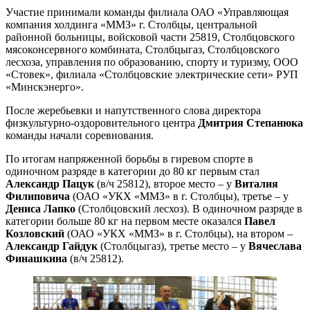
Участие принимали команды филиала ОАО «Управляющая
компания холдинга «ММЗ» г. Столбцы, центральной
районной больницы, войсковой части 25819, Столбцовского
мясоконсервного комбината, Столбцыгаз, Столбцовского
лесхоза, управления по образованию, спорту и туризму, ООО
«Стовек», филиала «Столбцовские электрические сети» РУП
«Минскэнерго».
После жеребьевки и напутственного слова директора
физкультурно-оздоровительного центра
Дмитрия Степанюка
команды начали соревнования.
По итогам напряженной борьбы в гиревом спорте в
одиночном разряде в категории до 80 кг первым стал
Александр Пацук
(в/ч 25812), второе место – у
Виталия
Филиповича
(ОАО «УКХ «ММЗ» в г. Столбцы), третье – у
Дениса Лапко
(Столбцовский лесхоз). В одиночном разряде в
категории больше 80 кг на первом месте оказался
Павел
Козловский
(ОАО «УКХ «ММЗ» в г. Столбцы), на втором –
Александр Гайдук
(Столбцыгаз), третье место – у
Вячеслава
Финашкина
(в/ч 25812).